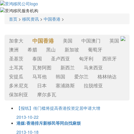
首页
>
移民资讯
>
中国香港
>
中国香港
加拿大
美国
中国澳门
英国
澳洲
希腊
黑山
新加坡
葡萄牙
圣基茨
泰国
圣卢西亚
匈牙利
西班牙
土耳其
瓦努阿图
新西兰
马来西亚
安提瓜
马耳他
韩国
爱尔兰
格林纳达
多米尼克
日本
塞浦路斯
拉脱维亚
保加利亚
摩尔多瓦
【报纸】传门槛将提高香港投资定居申请大增
2013-10-22
港媒:香港排斥新移民等同自找麻烦
2013-10-18